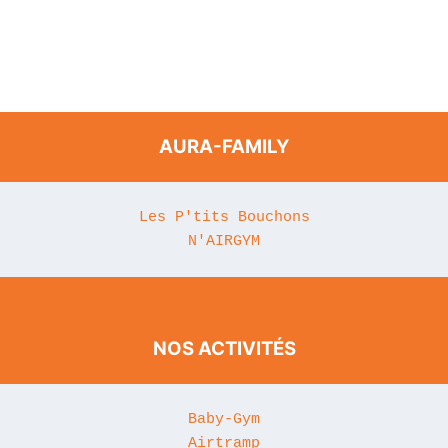
AURA-FAMILY
Les P'tits Bouchons
N'AIRGYM
NOS ACTIVITÉS
Baby-Gym
Airtramp