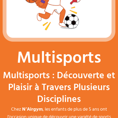
Multisports
Multisports : Découverte et
Plaisir à Travers Plusieurs
Disciplines
Chez
N’Airgym
, les enfants de plus de 5 ans ont
l’occasion unique de découvrir une variété de sports